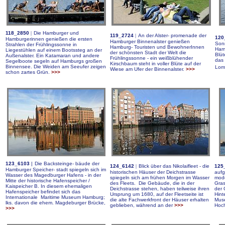
118_2850
|
Die Hamburger und
119_2724
|
An der Alster- promenade der
120
Hamburgerinnen genießen die ersten
Hamburger Binnenalster genießen
Sonn
Strahlen der Frühlingssonne in
Hamburg- Touristen und BewohnerInnen
Hamb
Liegestühlen auf einem Bootssteg an der
der schönsten Stadt der Welt die
Blüt
Außenalster. Ein Katamaran und andere
Frühlingssonne - ein weißblühender
das
Segelboote segeln auf Hamburgs großen
Kirschbaum steht in voller Blüte auf der
Binnensee. Die Weiden am Seeufer zeigen
Lom
Wiese am Ufer der Binnenalster.
>>>
schon
zartes Grün.
>>>
123_61
03
|
Die Backsteinge- bäude der
124_6142
|
Blick über das Nikolaifleet - die
125
Hamburger Speicher- stadt spiegeln sich im
historischen Häuser der Deichstrasse
aufg
Wasser des Magedburger Hafens - in der
spiegeln sich am frühen Morgen im Wasser
mod
Mitte der historische Hafenspeicher /
des Fleets. Die Gebäude, die in der
Gras
Kaispeicher B. In diesem ehemaligen
Deichstrasse stehen, haben teilweise ihren
der 
Hafenspeicher befindet sich das
Ursprung um 1680, auf der Fleetseite ist
Hint
Internationale Maritime Museum Hamburg;
die alte Fachwerkfront der Häuser erhalten
Muse
lks.
davon
die ehem. Magdeburger Brücke,
geblieben, während an der
>>>
Hoc
>>>