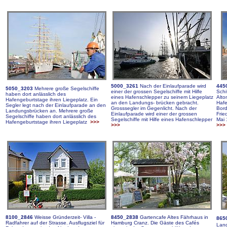
5000_3261
Nach der Einlaufparade wird
445
5050_3203
Mehrere große Segelschiffe
einer der grossen Segelschi
ffe mit Hilfe
Schi
haben dort anlässlich des
eines Hafenschlepper zu seinem Liegeplatz
Alto
Hafengeburtstage ihren Liegeplatz. Ein
an den Landungs- brücken gebracht.
Hafe
Segler legt nach der Einlaufparade an den
Grosssegler im Gegenlicht. Nach der
Bord
Landungsbrücken an. Mehrere große
Einlaufparade wird einer der grossen
Frie
Segelschiffe haben dort anlässlich des
Segelschiffe mit Hilfe eines Hafenschlepper
Mai 
Hafengeburtstage ihren Liegeplatz
>>>
>>>
>>>
8100_2846
Weisse Gründerzeit- Villa -
8450_2838
Gartencafe Altes Fährhaus in
865
Radfahrer auf der Strasse. Ausflugsziel für
Hamburg Cranz. Die Gäste des Cafés
Land