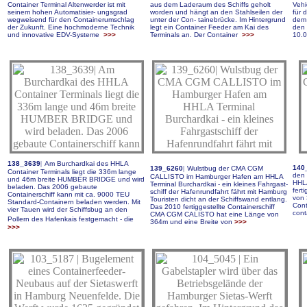
Container Terminal Altenwerder ist mit
aus dem Laderaum des Schiffs geholt
Vehi
seinem hohen Automatisier- ungsgrad
worden und hängt an den Stahlseilen der
für 
wegweisend für den Containerumschlag
unter der Con- tainebrücke. Im Hintergrund
dem 
der Zukunft. Eine hochmoderne Technik
legt ein Container Feeder am Kai des
den 
und innovative EDV-Systeme
>>>
Terminals an. Der Container
>>>
10.0
138_3639
|
Am Burchardkai des HHLA
140
139_6260
|
Wulstbug der CMA CGM
Container Terminals liegt die 336m lange
den 
CALLISTO im Hamburger Hafen am HHLA
und 46m breite HUMBER BRIDGE und wird
HHLA
Terminal Burchardkai - ein kleines Fahrgast-
beladen. Das 2006 gebaute
fert
schiff der Hafenrundfahrt fährt mit Hamburg
Containerschiff kann mit ca. 9000 TEU
von 
Touristen dicht an der Schiffswand entlang.
Standard-Containern beladen werden.
Mit
Cont
Das 2010 fertiggestellte Containerschiff
vier Tauen wird der Schiffsbug an den
cont
CMA CGM CALISTO hat eine Länge von
Pollern des Hafenkais festgemacht - die
364m und eine Breite von
>>>
>>>