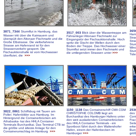
36
5
3871_7344
Sturmflut in Hamburg, das
3517
_
003
Blick über die Wassertreppe am
Hamb
Wasser tritt über die Kaimauern und
Fähranleger Altonaer Fischmarkt zur
Str
überspült den Altonaer Fischmarkt und die
Eingangstür der Fischauktionshalle. Hoch
Stra
Große Elbstrasse. Die vielbefahrene
spritz die Gischt der Wellen durch den
Stur
Strasse am Hafenrand ist für den
Boden der Treppe. Das Hochwasser einer
Wind
Strassenverkehr gesperrt. Die
Sturmflut setzt immer den Fischmarkt und
Stur
Fischauktionshalle ist vom Hochwasser
die umliegenden Strassen unter
>>>
Tid
überflutet, die
>>>
1150_1138
Das Containerschiff CMA CGM
253
3822_0861
Schiffsbug mit Tauen am
CHRISTOPHE COLOMB liegt am
des 
Poller; Hafenbilder aus Hamburg. Im
Burchardkai des Hamburger Hafens unter
Cont
Hintergrund die Containerbrücken am
den weit ausladenden Containerbrücken
Frac
Athabaska- kai des HHLA Container
des HHLA Container Terminals - ein
Seit
Terminals Burchardkai. Das Terminal CTB ist
Sportboot fährt durch den Waltershofer
erke
die größte und älteste Anlage für den
Hafen, einem der Hafenbecken im
Burc
Containerumschlag im Hamburg
>>>
Hamburger
>>>
grö