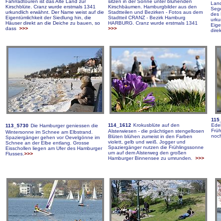
Fahrradtouren ist das Alte Land zur
sitzen in der Sonne unter blühenden
Land
Kirschblüte. Cranz wurde erstmals 1341
Kirschbäumen.
Hamburgbilder aus den
Sege
urkundlich erwähnt. Der Name weist auf die
Stadtteilen und Bezirken - Fotos aus dem
des 
Eigentümlichkeit der Siedlung hin, die
Stadtteil CRANZ - Bezirk Hamburg
urku
Häuser direkt an die Deiche zu bauen, so
HARBURG. Cranz wurde erstmals 1341
Eige
dass
>>>
>>>
dire
115
114_1612
Krokusblüte auf den
Edel
113_5730
Die Hamburger geniessen die
Früh
Alsterwiesen - die prächtigen stengellosen
Wintersonne im Schnee am Elbstrand.
noc
Blüten blühen zumeist in den Farben
Spaziergänger gehen vor Oevelgönne im
violett, gelb und weiß. Jogger und
Schnee an der Elbe entlang. Grosse
Spaziergänger nutzen die Frühlingssonne
Eisschollen liegen am Ufer des Hamburger
um auf dem Alsterweg den großen
Flusses.
>>>
Hamburger Binnensee zu umrunden.
>>>