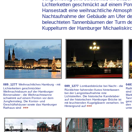
Lichterketten geschmückt auf einem Pon
Hansestadt eine weihnachtliche Atmosph
Nachtaufnahme der Gebäude am Ufer der 
beleuchteten Tannenbäumen der Turm de
Kuppelturm der Hamburger Michaeliskir
089_1277
Weihnachtliches Hamburg - mit
048
089_1277
Lombardsbrücke bei Nacht - die
Lichterketten geschmückter
Rath
Rücklichter fahrender Autos hinterlassen
Weihnachtsbaum auf der Hamburger
sind
bei der Langzeitaufnahme rote
Binnenalster - die Weihnachtstanne
Mark
Lichtstreifen. Die historische Kandelaber
schwimmt auf einem Ponton vor dem
Tann
auf der historischen Hamburger Brücke ist
Jungfernstieg. Die Kontor- und
gesc
mit leuchtenden Kugelgläsern versehen. Im
Geschäftshäuser sowie das Hamburger
den 
Hintergrund auf
>>>
Rathaus sind
>>>
unte