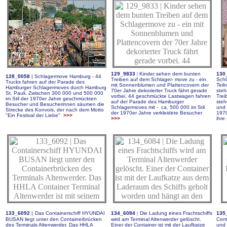
129_9833
|
Kinder sehen dem bunten
130
128_0058
|
Schlagermove Hamburg - 44
Treiben auf dem Schlager- move zu - ein
Schl
Trucks fahren auf der Parade des
mit Sonnenblumen und Plattencovern der
Teil
Hamburger Schlagermoves durch Hamburg
70er Jahre dekorierter Truck fährt gerade
steh
St. Pauli. Zwischen 300 000 und 500 000
vorbei. 44 geschmückte Lastwagen fahren
Trei
im Stil der
1970er Jahre geschmückten
auf der Parade des Hamburger
steh
Besucher und Besucherinnen säumen
die
Schlagermoves mit - c
a. 500 000 im Stil
und 
Strecke des Konvois, der nach dem Motto
der 1970er Jahre verkleidete Besucher
1970
"Ein Festival der Liebe"
>>>
>>>
ihre 
133_6092
|
Das Containerschiff HYUNDAI
134_6084
|
Die Ladung eines Frachtschiffs
135
BUSAN liegt unter den Containerbrücken
wird am Terminal Altenwerder gelöscht.
Cont
des Terminals Altenwerder. Das HHLA
Einer der Container ist mit der Laufkatze
und 