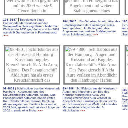
|
103_5187
Bugelement eines
|
104_5045
Ein Gabelstapler wird über das
105
Containerfeeder-Neubaus auf der
Betriebsgelände der Hamburger Sietas-
Sch
Sietaswerft in Hamburg Neuen- felde. Die
Werft gefahren. Im Hintergrund das
um 
Werft wurde 1635 gegründet und bis 2009
Bugelement und weitere Stahlsegmente
werd
war sie 9 Generationen in Familienbesitz.
eines Schiffsneubaus.
>>>
Sta
>>>
98-4801
|
Schiffsbilder aus der Hansestadt
99-4886
|
Schiffsfotos aus der Hamburg -
100
Hamburg - Kussmund- bug des
Augen und Kussmund am Bug des
Haf
Kreuzfahrtschiffs Aida Aura, Altona. Das
Kreuzfahrtschiffs Aida Aura. Das
Kre
Passagierschiff Aida Aura hat als erstes
Passagierschiff Aida Aura verlässt im
lie
Kreuzfahrtschiff das Terminal Hamburg-
Abendlicht den Hamburger Hafen; rechts
17 
Altona angelaufen. Die Aida Aura wurde
ein Schwimmdock der Werft und links das
sind
2003 fertig gestellt und hat eine Länge von
Mahnmal der Kriegsruine der St.
1993
2002 m sowie eine Breite
>>>
Nikolaikirche
>>>