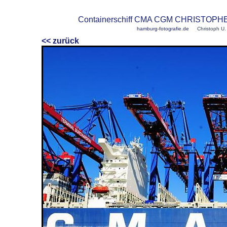
Containerschiff CMA CGM CHRISTOPHE 
hamburg-fotografie.de
Christoph U. 
<< zurück