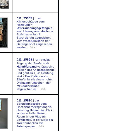
011_25955
|
das
Klinkergebäude vom
Hamburger
Untersuchungsgefängnis
am Holstenglacis; die hohe
Steinmauer ist mit
Stacheldraht abgesichert -
vom Wachturm kann der
Gefängnishof eingesehen
werden.
>>>
011_25958
|
am einzigen
Zugang der Strafanstalt
Hahnöfersand
verlässt eine
Person das Anstaltsgelände
und geht zu Fuss Richtung
York - Das Gelände am
Elbufer ist mit einem hohen
Drahtzaun umgeben, der
mit Stacheldraht
abgesichert ist.
>>>
011_2596
0 |
die
Beruhigungszelle vom
Hochsicherheitsgefängnis
Hamburg
Billwerder;
Blick
in den schallisolierten
Raum; in der Mitte ein
Bettgestell, in der Ecke ein
Toilettenbecken mit
Toilettepapier
.
>>>