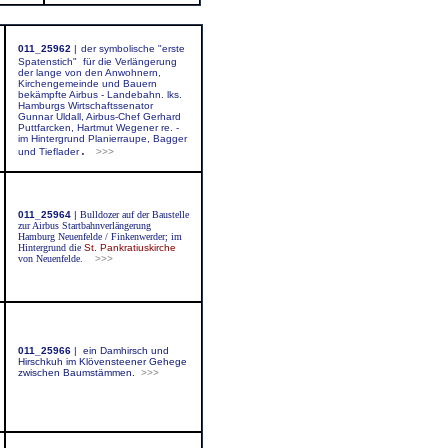
011_25962
|
d
er symbolische "erste
Spatenstich" für die Verlängerung
der lange von den Anwohnern,
Kirchengemeinde und Bauern
bekämpfte Airbus - Landebahn. lks.
Hamburgs Wirtschaftssenator
Gunnar Uldall, Airbus-Chef Gerhard
Puttfarcken, Hartmut Wegener re. -
im Hintergrund Planierraupe, Bagger
.
und Tieflader
>>>
011_25964
|
Bulldozer auf der Baustelle
zur Airbus Startbahnverlängerung
Hamburg Neuenfelde / Finkenwerder; im
Hintergrund die
St. Pankratiuskirche
von Neuenfelde.
>>>
011_25966
|
ein Damhirsch und
Hirschkuh im Klövensteener Gehege
zwischen Baumstämmen.
>>>