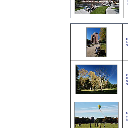
0
b
S
0
H
S
S
0
e
l