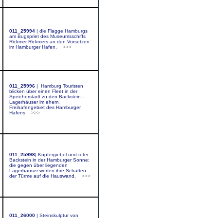
011_25994
|
die Flagge Hamburgs
am Bugspriet des Museumsschiffs
Rickmer Rickmers an den Vorsetzen
im Hamburger Hafen.
>>>
011_25996
|
Hamburg Touristen
blicken über einen Fleet in der
Speicherstadt zu den Backstein -
Lagerhäuser im ehem.
Freihafengebiet des Hamburger
Hafens.
>>>
011_25998
|
Kupfergiebel und roter
Backstein in der Hamburger Sonne;
die gegen über liegenden
Lagerhäuser werfen ihre Schatten
der Türme auf die Hauswand.
>>>
011_26000
|
Steinskulptur von