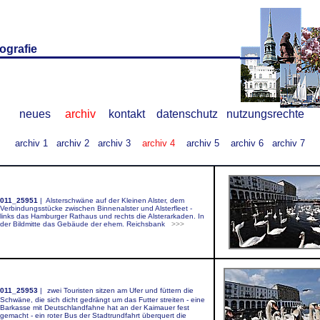
ografie
o
neues
archiv
kontakt
datenschutz
nutzungsrechte
archiv 1
archiv 2
archiv 3
archiv 4
archiv 5
archiv 6
archiv 7
m
011_25951
|
Alsterschwäne auf der Kleinen Alster, dem
Verbindungsstücke zwischen Binnenalster und Alsterfleet -
links das Hamburger Rathaus und rechts die Alsterarkaden. In
der Bildmitte das Gebäude der ehem. Reichsbank
>>>
011_25953
|
zwei Touristen sitzen am Ufer und füttern die
Schwäne, die sich dicht gedrängt um das Futter streiten - eine
Barkasse mit Deutschlandfahne hat an der Kaimauer fest
gemacht - ein roter Bus der Stadtrundfahrt überquert die