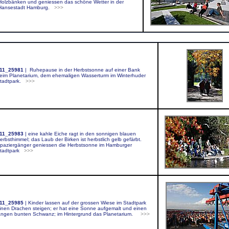
Holzbänken und geniessen das schöne Wetter in der
Hansestadt Hamburg.
>>>
m
11_25981
|
Ruhepause in der Herbstsonne auf einer Bank
eim Planetarium, dem ehemaligen Wasserturm im Winterhuder
tadtpark.
>>>
11_25983
|
eine kahle Eiche ragt in den sonnigen blauen
erbsthimmel; das Laub der Birken ist herbstlich gelb gefärbt.
paziergänger geniessen die Herbstsonne im Hamburger
tadtpark
>>>
11_25985
|
Kinder lassen auf der grossen Wiese im Stadtpark
inen Drachen steigen; er hat eine Sonne aufgemalt und einen
angen bunten Schwanz; im Hintergrund das Planetarium.
>>>