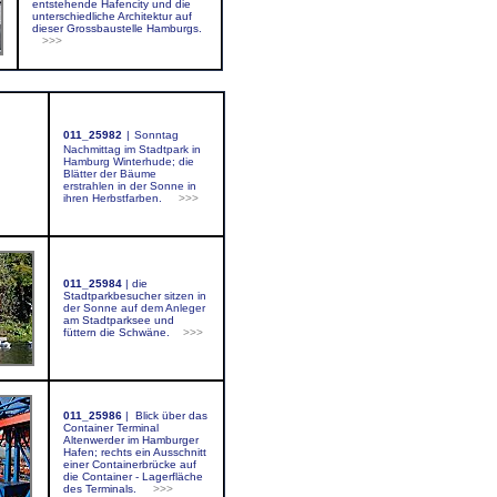
entstehende Hafencity und die
unterschiedliche Architektur auf
dieser Grossbaustelle Hamburgs.
>>>
011_25982
|
Sonntag
Nachmittag im Stadtpark in
Hamburg Winterhude; die
Blätter der Bäume
erstrahlen in der Sonne in
ihren Herbstfarben.
>>>
011_25984
|
die
Stadtparkbesucher
sitzen in
der Sonne auf dem Anleger
am Stadtparksee und
füttern die Schwäne.
>>>
011_25986
| Blick über das
Container Terminal
Altenwerder im Hamburger
Hafen; rechts ein Ausschnitt
einer Containerbrücke auf
die Container - Lagerfläche
des Terminals.
>>>