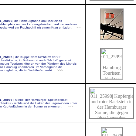
1_25993
|
die Hamburgfahne am Heck eines
ddampfers an den Landungsbrücken; auf der anderen
bseite wird ein Frachtschiff mit einem Kran entladen.
>>>
1_25995
|
die Kuppel vom Kirchturm der St.
chaeliskirche, im Volksmund auch "Michel" genannt.
mburg Touristen können von der Plattform des Michels
nz Hamburg überblicken. Im Vordergrund die
mburgfahne, die im Yachthafen weht.
>>>
1_25997
|
Giebel der Hamburger Speicherstadt-
chitektur - rechts sind die Haken der Lagerwinden unter
n Kupferdächern in der Sonne zu erkennen.
>>>