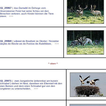
011_25967
|
das Damwild im Gehege vom
Klövensteener Forst hat seine Scheu vor den
Menschen verloren; auch Kinder können die Tiere
füttern.
>>>
011_25969
|
während der Brunftzeit im Oktober / November
kämpfen die Hirsche um die Position des Rudelführers.
>>>
m
^ oben ^
011_25971
|
zwei Jungstörche (erkennbar am kurzen
Schnabel ) stehen im Nest, daneben ein Elternteil mit den
roten Beinen und dem roten Schnabel gut von den
Jungtieren zu unterscheiden.
>>>