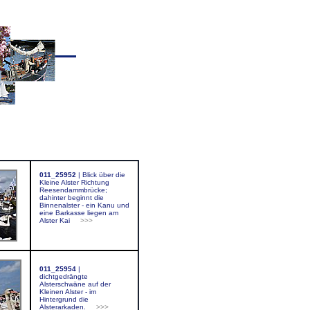
011_25952
|
Blick über die
Kleine Alster Richtung
Reesendammbrücke;
dahinter beginnt die
Binnenalster - ein Kanu und
eine Barkasse liegen am
Alster Kai
>>>
011_25954
|
dichtgedrängte
Alsterschwäne auf der
Kleinen Alster - im
Hintergrund die
Alsterarkaden.
>>>