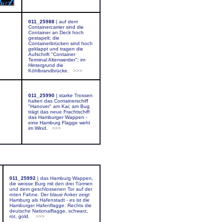
011_25988
|
auf dem
Containercarrier sind die
Container an Deck hoch
gestapelt; die
Containerbrücken sind hoch
geklappt und tragen die
Aufschrift "Container
Terminal Altenwerder"; im
Hintergrund die
Köhlbrandbrücke.
>>>
011_25990
|
starke Trossen
halten das Containerschiff
"Hanover" am Kai; am Bug
trägt das neue Frachtschiff
das Hamburger Wappen -
eine Hamburg Flagge weht
im Wind.
>>>
011_25992
|
das Hamburg Wappen,
die weisse Burg mit den drei Türmen
und dem geschlossenen Tor auf der
roten Fahne. Der blaue Anker zeigt
Hamburg als Hafenstadt - es ist die
Hamburger Hafenflagge. Rechts die
deutsche Nationalflagge, schwarz,
rot, gold.
>>>