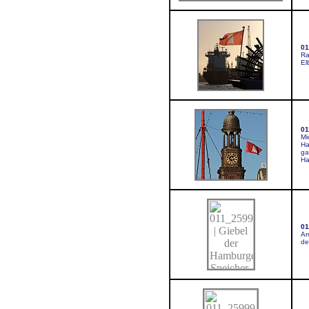
01
Ra
El
01
Mi
Ha
ga
Ha
01
Ar
de