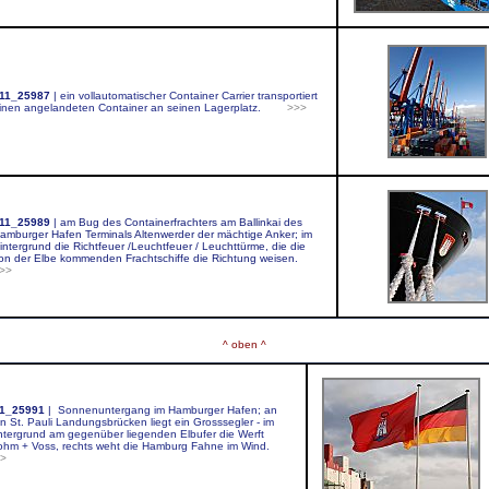
11_25987
|
ein vollautomatischer Container Carrier transportiert
inen angelandeten Container an seinen Lagerplatz.
>>>
11_25989
|
am Bug des Containerfrachters am Ballinkai des
amburger Hafen Terminals Altenwerder der mächtige Anker; im
intergrund die Richtfeuer /Leuchtfeuer / Leuchttürme, die die
on der Elbe kommenden Frachtschiffe die Richtung weisen.
>>
m
^ oben ^
1_25991
|
Sonnenuntergang im Hamburger Hafen; an
n St. Pauli Landungsbrücken liegt ein Grosssegler - im
ntergrund am gegenüber liegenden Elbufer die Werft
ohm + Voss, rechts weht die Hamburg Fahne im Wind.
>