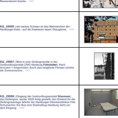
Reesendamm brücke.
>>>
011_25955
|
der weisse Schwan ist das Wahrzeichen der
Hamburger Aster - auf der Kaimauer sitzen Graugänse.
>>>
011_25957
|
Blick in eine
Gefängniszelle in der
Justizvollzuganstalt (JVA) Hamburg
Fuhlsbüttel
, frisch
renoviert + eingerichtet
- durch das vergitterte Fenster scheint
die Sommersonne.
>>>
011_25
958
| Eingang der
Justizvollzugsanstalt
Glasmoor;
das Gefängnis wurde 1928 fertig gestellt; den Entwurf für die
Gefängnisanlage lieferte der Hamburger Oberbaudirektor Fritz
Schumacher. Ein Bus vom Strafvollzug Hamburg steht vor
dem Eingang.
>>>