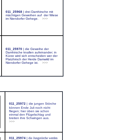
011_25968
|
drei Damhirsche mit
mächtigen Geweihen auf der Wiese
im Niendorfer Gehege.
>>>
011_25970
|
die Geweihe der
Damhirsche knallen aufeinander; in
Kürze wird sich entscheiden wer der
Platzhirsch der Herde Damwild im
Niendorfer Gehege ist.
>>>
011_25972
|
die jungen Störche
können Ende Juli noch nicht
fliegen; hier üben sie schon
einmal den Flügelschlag und
breiten ihre Schwingen aus.
>>>
011_25974
|
die Jungstörche werden