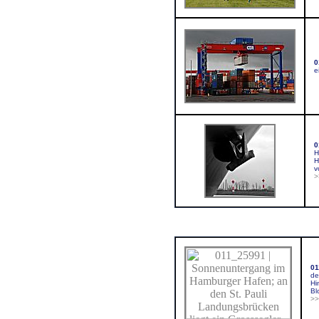
0
e
0
H
H
v
>
01
de
Hi
Bl
>>