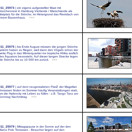
011_25973
|
ein eigens aufgestellter Mast mit
Storchennest in Hamburg Vierlande / Marschlande als
Nistplatz für die Störche; im Hintergrund das Reetdach von
einem Bauernhaus.
>>>
011_25975
|
bis Ende August müssen die jungen Störche
gelernt haben zu fliegen, weil dann den Vögeln schon der
weite Flug in das Winterquartier ins tropische Afrika südlich
des Äquators bevorsteht. Auf dieser langen Strecke legen
die Störche bis zu 10 000 km zurück.
>>>
z
011_25977
|
auf dem neugestalteten Plat
der Magellan
Terrassen
finden im Sommer häufig Veranstaltungen statt,
um die Hafencity mit Leben zu füllen
- z.B. Tango Tanz am
Sonntag Nachmittag.
>>>
011_25
979
|
Mittagspause in der Sonne auf der den
Marco Polo Terrassen
- Besucher liegen auf den