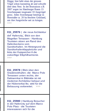
flügge; hier hebt eines der grossen
Vögel schon kurzzeitig ab und schwebt
über dem Nest. In der Brutsaison z.B.
2007 zogen im Hamburger Raum 15
Storchenpaare insgesamt 33 Jungvögel
gross. Jedes Storchenpaar benötigt in
Horstnähe ca. 20 ha feuchtes Grünland,
um ihre Jungstörche satt zu kriegen.
>>>
011_25976
|
die neue Architektur
r
;
de
Hafencity
Blick von den
Magellan Terrassen
- Hamburg
Touristen sitzen am Rand des
Hafenbeckens
vom
Sandtorhafen
.
Im Hintergrund die
Sandtorhafenklappbrücke und
links der Kaispeicher A die
zukünftige Elbphilharmonie.
>>>
011_25978
|
Blick über den
Grasbrookhafen; die Marco Polo
Terrassen unten rechts, der
Dalmannkai in Bildmitte ist mit
moderner Architektur bebaut und
der Hübenerkai lks. wird für die
Bebauung vorbereitet.
>>>
011_25980
|
Hamburg Besucher
in der Hafencity auf dem Marco
Polo Platz - die Touristen
interessieren sich für die