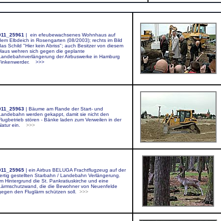
m
011_25961
|
ein
efeubewachsenes Wohnhaus auf
dem Elbdeich in Rosengarten (08/2003); rechts im Bild
das Schild "Hier kein Abriss"; auch Besitzer von diesem
Haus wehren sich gegen die geplante
Landebahnverlängerung der Airbuswerke in Hamburg
Finkenwerder.
>>>
011_25963
|
Bäume am Rande der Start- und
Landebahn werden gekappt, damit sie nicht den
Flugbetrieb stören - Bänke laden zum Verweilen in der
Natur ein.
>>>
011_25965
|
ein Airbus BELUGA Frachtflugzeug auf der
fertig gestellten Starbahn / Landebahn Verlängerung.
Im Hintergrund die St. Pankratiuskirche und eine
Lärmschutzwand, die die Bewohner von Neuenfelde
gegen den Fluglärm schützen soll.
>>>