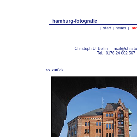
hamburg-fotografie
start
neues
arc
|
|
|
Christoph U. Bellin
mail@christo
Tel.
0176 24 002 567
<< zurück