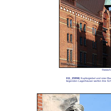
©www.ha
011_25998
|
Kupfergiebel und roter Ba
liegenden Lagerhäuser werfen ihre Sc