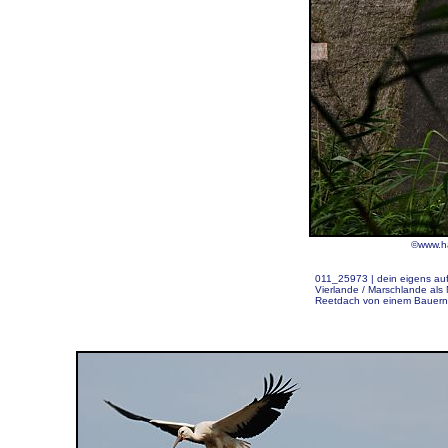
©www.ha
011_25973 |
dein eigens auf
Vierlande / Marschlande als N
Reetdach von einem Bauern