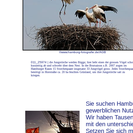
©www.hamburg-fotografie.de/AGB
011_25974 |
die Jungstörche werden flügge; hier hebt eines der grossen Vögel scho
kurzzeitig ab und schwebt über dem Nest. In der Brutsaison z.B. 2007 zogen im
Hamburger Raum 15 Storchenpaare insgesamt 33 Jungvögel gross. Jedes Storchenpaa
benötigt in Horstnähe ca. 20 ha feuchtes Grünland, um ihre Jungstörche satt zu
kriegen.
Sie suchen Hambur
gewerblichen Nut
Wir haben Tausen
mit den unterschi
Setzen Sie sich m