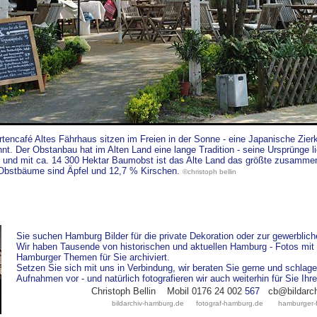
encafé Altes Fährhaus sitzen im Freien in der Sonne - eine Japanische Zierkir
t. Der Obstanbau hat im Alten Land eine lange Tradition - seine Ursprünge l
ch und mit ca. 14 300 Hektar Baumobst ist das Alte Land das größte zusam
 Obstbäume sind Äpfel und 12,7 % Kirschen.
©christoph bellin
Sie suchen Hamburg Bilder für die private Dekoration oder zur gewerblic
Wir haben Tausende von historischen und aktuellen Hamburg - Fotos mit 
Hamburger Themen für Sie archiviert.
Setzen Sie sich mit uns in Verbindung, wir beraten Sie gerne und schl
Aufnahmen vor - und natürlich fotografieren wir auch weiterhin für Sie Ih
Christoph Bellin
Mobil 0176 24 002
5
67
cb@bildarc
bildarchiv-hamburg.de
fotograf-hamburg.de
hamburger-f