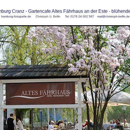
burg Cranz - Gartencafe Altes Fährhaus an der Este - blühen
hamburg-fotografie.de
Christoph U. Bellin
Tel. 0176 24 002 567
mail@christoph-bellin.de