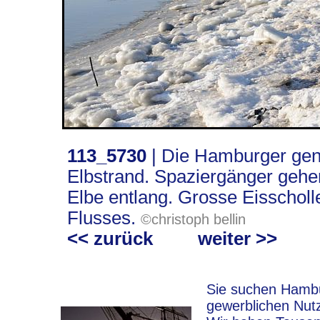
113_5730
|
Die Hamburger gen
Elbstrand. Spaziergänger geh
Elbe entlang. Grosse Eisschol
Flusses.
©christoph bellin
<< zurück
weiter >>
Sie suchen Hambur
gewerblichen Nut