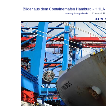
Bilder aus dem Containerhafen Hamburg - HHLA C
hamburg-fotografie.de
Christoph U. 
<< z