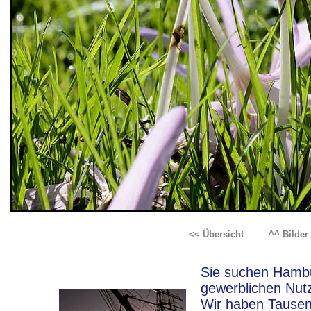
<< Übersicht
^^ Bilde
Sie suchen Hambur
gewerblichen Nut
Wir haben Tausen