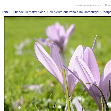
hamburg-fotografie.de
Chris
6589
Blühende Herbstzeitlose, Colchicum autumnale im Hamburger Stadtpar