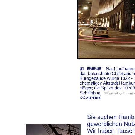
41_656548
|
Nachtaufnahme
das beleuchtete Chilehaus n
Bürogebäude wurde 1922 - 1
ehemaligen Altstadt Hamburgs
Höger; die Spitze des 10 st
Schiffsbug.
©www.fotograf-hamb
<< zurück
Sie suchen Hambur
gewerblichen Nut
Wir haben Tausen