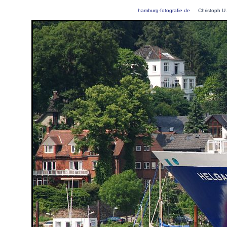
hamburg-fotografie.de
Christoph U.