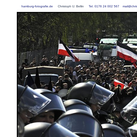
hamburg-fotografie.de
Christoph U. Bellin
Tel. 0176 24 002 567
mail@chris