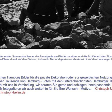
 den ersten Sonnenstrahlen an der Strandperle am Elbufer zu sitzen und die Schiffe auf dem F
 Elbsand und auf den Steinen, trinken ihr Bier und geniessen die Aussicht auf den Hamburger
m
chen Hamburg Bilder für die private Dekoration oder zur gewerblichen Nutzun
ben Tausende von Hamburg - Fotos mit den unterschiedlichsten Hamburger The
ch mit uns in Verbindung, wir beraten Sie gerne und schlagen Ihnen passend
ch fotografieren wir auch weiterhin für Sie Ihre Wunsch - Motive.
Christoph U
ristoph-bellin.de