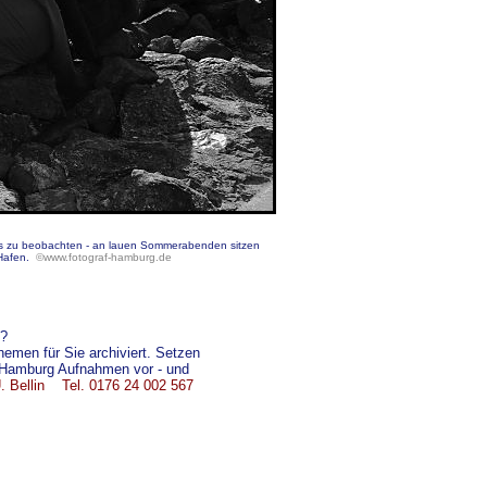
luss zu beobachten - an lauen Sommerabenden sitzen
 Hafen.
©www.fotograf-hamburg.de
g?
men für Sie archiviert. Setzen
e Hamburg Aufnahmen vor - und
. Bellin
Tel. 0176 24 002 567