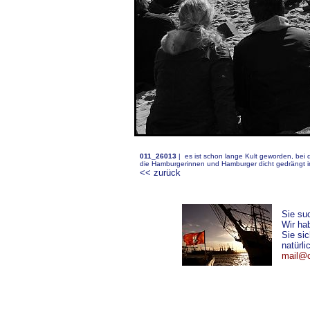
011_26013
|
es ist schon lange Kult geworden, bei
die Hamburgerinnen und Hamburger dicht gedrängt im
<< zurück
Sie su
Wir ha
Sie si
natürli
mail@ch