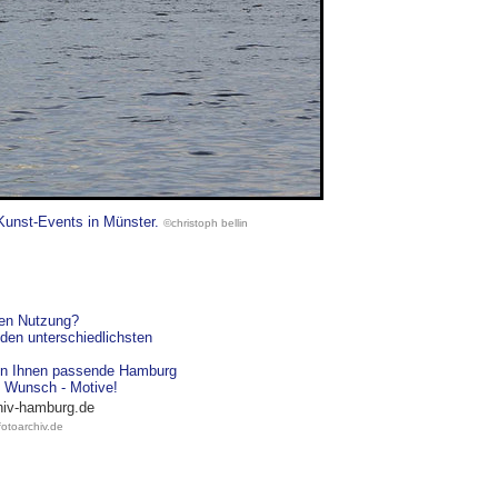
 Kunst-Events in Münster.
©christoph bellin
hen Nutzung?
den unterschiedlichsten
agen Ihnen passende Hamburg
re Wunsch - Motive!
hiv-hamburg.de
otoarchiv.de