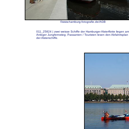
©www.hamburg-fotografie.de/AGB
011_25824 | zwei weisse Schiffe der Hamburger Alsterflotte liegen am
Anleger Jungfernstieg; Passanten / Touristen lesen den Abfahrtsplan
der Alsterschiffe.