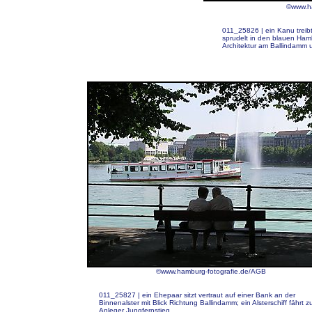
©www.ha
011_25826 | ein Kanu treibt 
sprudelt in den blauen Hamb
Architektur am Ballindamm u
©www.hamburg-fotografie.de/AGB
011_25827 | ein Ehepaar sitzt vertraut auf einer Bank an der
Binnenalster mit Blick Richtung Ballindamm; ein Alsterschiff fährt 
Anleger Jungfernstieg.