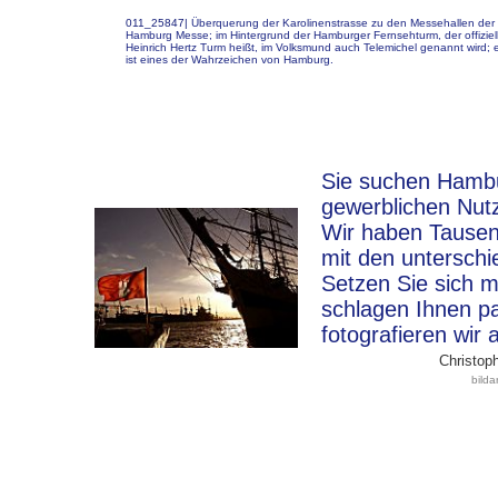
011_25847|
Überquerung der Karolinenstrasse zu den Messehallen der
Hamburg Messe; im Hintergrund der Hamburger Fernsehturm, der offiziel
Heinrich Hertz Turm heißt, im Volksmund auch Telemichel genannt wird; e
ist eines der Wahrzeichen von Hamburg.
Sie suchen Hambur
gewerblichen Nut
Wir haben Tausen
mit den unterschi
Setzen Sie sich m
schlagen Ihnen p
fotografieren wir 
Christoph
bild