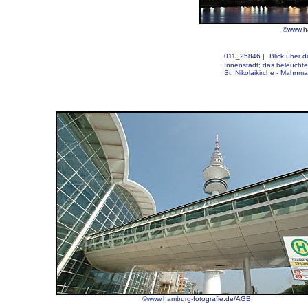
©www.ha
011_25846 |
Blick über 
Innenstadt; das beleucht
St. Nikolaikirche - Mahnmal
©www.hamburg-fotografie.de/AGB